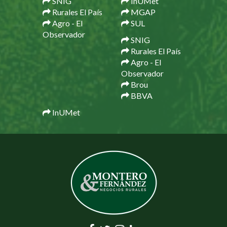
SNIG
InUMet
Rurales El País
MGAP
Agro - El
SUL
Observador
SNIG
Rurales El País
Agro - El
Observador
Brou
BBVA
InUMet