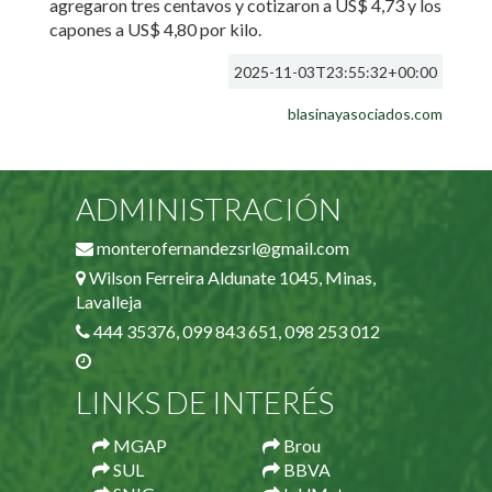
agregaron tres centavos y cotizaron a US$ 4,73 y los
capones a US$ 4,80 por kilo.
2025-11-03T23:55:32+00:00
blasinayasociados.com
ADMINISTRACIÓN
monterofernandezsrl@gmail.com
Wilson Ferreira Aldunate 1045, Minas,
Lavalleja
444 35376, 099 843 651, 098 253 012
LINKS DE INTERÉS
MGAP
Brou
SUL
BBVA